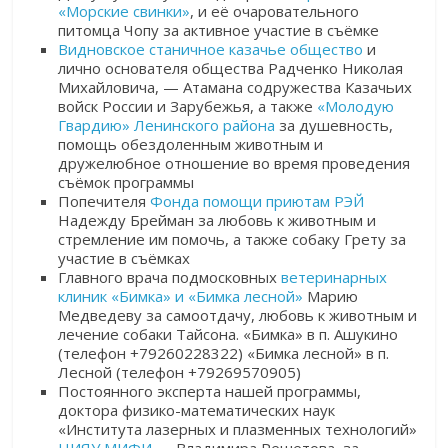
«Морские свинки»
, и её очаровательного
питомца Чопу за активное участие в съёмке
Видновское станичное казачье общество
и
лично основателя общества Радченко Николая
Михайловича, — Атамана содружества Казачьих
войск России и Зарубежья, а также
«Молодую
Гвардию» Ленинского района
за душевность,
помощь обездоленным животным и
дружелюбное отношение во время проведения
съёмок программы
Попечителя
Фонда помощи приютам РЭЙ
Надежду Брейман за любовь к животным и
стремление им помочь, а также собаку Грету за
участие в съёмках
Главного врача подмосковных
ветеринарных
клиник «Бимка» и «Бимка лесной»
Марию
Медведеву
за самоотдачу, любовь к животным и
лечение собаки Тайсона.
«Бимка» в п. Ашукино
(телефон +79260228322) «Бимка лесной» в п.
Лесной (телефон +79269570905)
Постоянного эксперта нашей программы,
доктора физико-математических наук
«Института лазерных и плазменных технологий»
НИЯУ МИФИ
—
Владимира Решетова, за