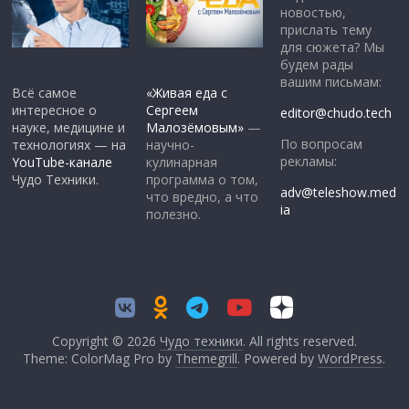
новостью,
прислать тему
для сюжета? Мы
будем рады
вашим письмам:
Всё самое
«Живая еда с
интересное о
Сергеем
editor@chudo.tech
науке, медицине и
Малозёмовым»
—
По вопросам
технологиях — на
научно-
рекламы:
YouTube-канале
кулинарная
Чудо Техники.
программа о том,
adv@teleshow.med
что вредно, а что
ia
полезно.
Copyright © 2026
Чудо техники
. All rights reserved.
Theme: ColorMag Pro by
Themegrill
. Powered by
WordPress
.