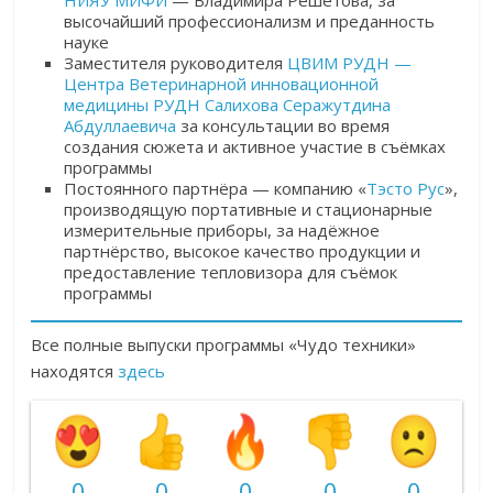
высочайший профессионализм и преданность
науке
Заместителя руководителя
ЦВИМ РУДН —
Центра Ветеринарной инновационной
медицины РУДН
Салихова Серажутдина
Абдуллаевич
а
за консультации во
время
создания сюжета и активное участие в съёмках
программы
Постоянного партнёра — компанию «
Тэсто Рус
»,
производящую портативные и стационарные
измерительные приборы, за надёжное
партнёрство, высокое качество продукции и
предоставление тепловизора для съёмок
программы
Все полные выпуски программы «Чудо техники»
находятся
здесь
0
0
0
0
0