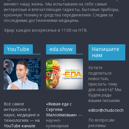
меняют нашу жизнь. Мы испытываем на себе самые
интересные и впечатляющие гаджеты, бытовые приборы,
кухонную технику и средства передвижения. Следим за
последними достижениями медицины.
Эфир: каждое воскресенье в 11:00 на НТВ.
YouTube
eda.show
Напишите
нам
Хотите
поделиться
новостью,
прислать тему
для сюжета? Мы
будем рады
вашим письмам:
Всё самое
«Живая еда с
интересное о
Сергеем
editor@chudo.tech
науке, медицине и
Малозёмовым»
—
По вопросам
технологиях — на
научно-
рекламы:
YouTube-канале
кулинарная