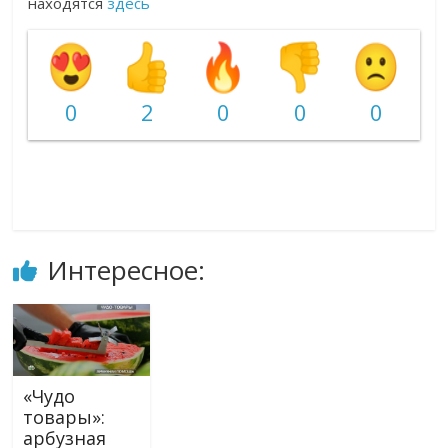
находятся
здесь
0
2
0
0
0
Интересное:
«Чудо
товары»:
арбузная