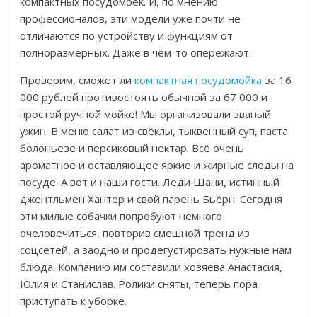
компактных посудомоек. И, по мнению
профессионалов, эти модели уже почти не
отличаются по устройству и функциям от
полноразмерных. Даже в чём-то опережают.
Проверим, сможет ли
компактная посудомойка
за 16
000 рублей противостоять обычной за 67 000 и
простой ручной мойке! Мы организовали званый
ужин. В меню салат из свёклы, тыквенный суп, паста
болоньезе и персиковый нектар. Всё очень
ароматное и оставляющее яркие и жирные следы на
посуде. А вот и наши гости.
Леди Шани, истинный
джентльмен Хантер и свой парень Бьёрн. Сегодня
эти милые собачки попробуют немного
очеловечиться, повторив смешной тренд из
соцсетей, а заодно и продегустировать нужные нам
блюда.
Компанию им составили хозяева Анастасия,
Юлия и Станислав. Ролики сняты, теперь пора
приступать к уборке.