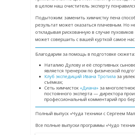
в целом наш очиститель эксперту понравилс
Подытожим: заменить химчистку пена способ
результат может оказаться плачевным. Но н
откладывая рискованную в случае пуховиков
может совершить с вашей курткой самое на
Благодарим за помощь в подготовке сюжета:
Наталию Дулову и её спортивных сынове
является тренером по физической подгот
Клуб экспедиций Ивана Тротила
за увле
съёмках;
Сеть химчисток
«Диана»
за многолетнюю
постоянного эксперта — директора прои
профессиональный комментарий про бер
Полный выпуск «Чуда техники с Сергеем Ма
Все полные выпуски программы «Чудо техни