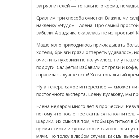
загрязнителей — тонального крема, помады,
Сравним три способа очистки. Влажными са
наклейку «Чудо» – Алёна. Про самый просто
забыли.
А задачка оказалась не из простых! К
Маше явно приходилось прикладывать больш
хотели, брызги грязи оттереть удавалось, н
очистить пуховики не получилось ни у наших
подруги.
Салфетки избавили от грязи и кофе
справилась лучше всех! Хотя тональный крем 
Ну а теперь самое интересное — сможет ли с
постоянного эксперта, Елену Кулакову, мы пр
Елена недаром много лет в профессии! Резу
потому что после неё скатался наполнител
шарики.
Их смысл в том, чтобы крутиться в 
время стирки и сушки комки слипшегося пух
мячи. Но толку в любом случае, как мы выяс