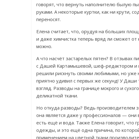
говорят, что вернуть наполнителю былую п
руками. А некоторые куртки, как ни крути, 
переносят.
Елена считает, что, орудуя на больших площ
и даже химчистка теперь вряд ли сможет от 
можно.
А что насчёт застарелых пятен? В отзывах пи
с Дашей Картамышевой, шеф-редактором и 
решили рискнуть своими любимыми, но уже н
приятно удивил с первых же секунд!
У Даши 
взгляд. Разводы на границе мокрого и сухог
деликатной ткани.
Но откуда разводы? Ведь производителем за
она является даже у профессионалов — они в
есть ещё и вода. Также Елена говорит, что г
одежды, и это ещё одна причина, по которо
применением на цветной ткани производите