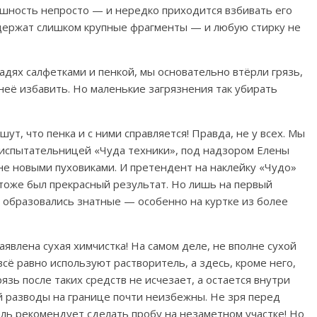
ышность непросто — и нередко приходится взбивать его
содержат слишком крупные фрагменты — и любую стирку не
адях салфетками и пенкой, мы основательно втёрли грязь,
неё избавить. Но маленькие загрязнения так убирать
шут, что пенка и с ними справляется! Правда, не у всех. Мы
испытательницей «Чуда техники», под надзором Елены
е новыми пуховиками. И претендент на наклейку «Чудо»
тоже был прекрасный результат. Но лишь на первый
о образовались знатные — особенно на куртке из более
явлена сухая химчистка! На самом деле, не вполне сухой
сё равно используют растворитель, а здесь, кроме него,
рязь после таких средств не исчезает, а остается внутри
й разводы на границе почти неизбежны.
Не зря перед
ль рекомендует сделать пробу на незаметном участке! Но