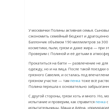
У москвички Полины активная семья. Сыновь
сэкономить семейный бюджет и драгоценн
Баллончик объёмом 190 миллилитров за 300 
косметики, пыли, грязи и даже жира — при э
Проверим с Полиной и её детьми в атмосфер
Прокатиться на багги — развлечение не для 
одежду, но и на лица. После такой поездки 
грязного Савелия, и осталась под впечатлен
грязном участке — там
пенка
тоже всё раство
Полина перешла к основательно забрызганно
С другой стороны, грязи хоть и много. Но, м
испытание и проверим, как справится
пенка
с
испытательницы, Маша и Алёна, «приукраси