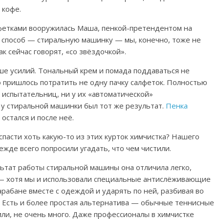
 кофе.
лфетками вооружилась Маша, пенкой-претендентом на
й способ — стиральную машинку — мы, конечно, тоже не
ак сейчас говорят, «со звёздочкой».
е усилий. Тональный крем и помада поддаваться не
о пришлось потратить не одну пачку салфеток.
Полностью
 испытательниц, ни у их «автоматической»
, у стиральной машинки был тот же результат.
Пенка
остался и после неё.
пасти хоть какую-то из этих курток химчистка? Нашего
ежде всего попросили угадать, что чем чистили.
льтат работы стиральной машины она отличила легко,
ь — хотя мы и использовали специальные антислёживающие
барабане вместе с одеждой и ударять по ней, разбивая во
а. Есть и более простая альтернатива — обычные теннисные
нили, не очень много. Даже профессионалы в химчистке