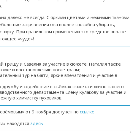
я.
на далеко не всегда. С яркими цветами и нежными тканями
ебольшие загрязнения она вполне способна убирать,
 стирку. При правильном применении это средство вполне
стоящее «чудо»!
й Гришу и Савелия за участие в сюжете. Наталия также
овке и восстановлению после травм;
кательный тур на багги, яркие впечатления и участие в
 дружбу и содействие в съёмках сюжета и лично нашего
зводственного департамента Елену Кулакову за участие и
ежную химчистку пуховиков.
лозёмовым» от 9 ноября доступен по
ссылке
ки» находятся
здесь