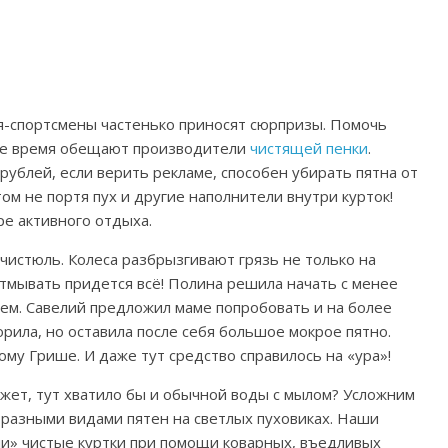
я-спортсмены частенько приносят сюрпризы.
Помочь
ое время обещают производители
чистящей пенки
.
рублей, если верить рекламе, способен убирать пятна от
том не портя пух и другие наполнители внутри курток!
е активного отдыха.
чистюль. Колеса разбрызгивают грязь не только на
отмывать придется всё! Полина решила начать с менее
ием.
Савелий предложил маме попробовать и на более
рила, но оставила после себя большое мокрое пятно.
му Грише. И даже тут средство справилось на «ура»!
ожет, тут хватило бы и
обычной воды с мылом? Усложним
 разными видами пятен на светлых пуховиках. Наши
ли» чистые куртки при помощи коварных, въедливых