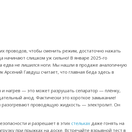
ких проводов, чтобы сменить режим, достаточно нажать
гда начинают слишком уж сильно! В январе 2025-го
а едва не лишился ноги.
Мы нашли в продаже аналогичную
к Арсений Гавдуш считает, что главная беда здесь в
 и нагрев — это может разрушать сепаратор — плёнку,
тельный анод. Фактически это короткое замыкание!
и разогревают проводящую жидкость — электролит.
Он
езопасности и разрешает в этих
стельках
даже гонять на
грузку при прыжках на доске.
Встречайте взрывной тест в