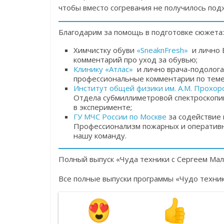
чтобы вместо согревания не получилось по
Благодарим за помощь в подготовке сюжета:
Химчистку обуви
«
SneaknFresh»
и лично 
комментарий про уход за обувью;
Клинику «Атлас»
и лично врача-подолога
профессиональные комментарии по теме
Институт общей физики им. А.М. Прохор
Отдела субмиллиметровой спектроскопии
в эксперименте;
ГУ МЧС
России по Москве
за содействие 
Профессионализм пожарных и оперативн
нашу команду.
Полный выпуск «Чуда техники с Сергеем Ма
Все полные выпуски программы «Чудо техни