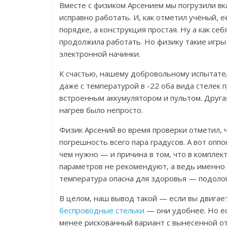
Вместе с физиком Арсением мы погрузили в
исправно работать. И, как отметил учёный, 
порядке, а конструкция простая. Ну а как се
продолжила работать. Но физику такие игры
электронной начинки.
К счастью, нашему добровольному испытател
даже с температурой в -22 оба вида стелек 
встроенным аккумулятором и пультом. Друга
нагрев было непросто.
Физик Арсений во время проверки отметил, 
погрешность всего пара градусов.
А вот оппо
чем нужно — и причина в том, что в комплек
параметров не рекомендуют, а ведь именно 
температура опасна для здоровья — подолог
В целом, наш вывод такой — если вы двигае
беспроводные стельки
— они удобнее. Но ес
менее рискованный вариант с вынесенной о