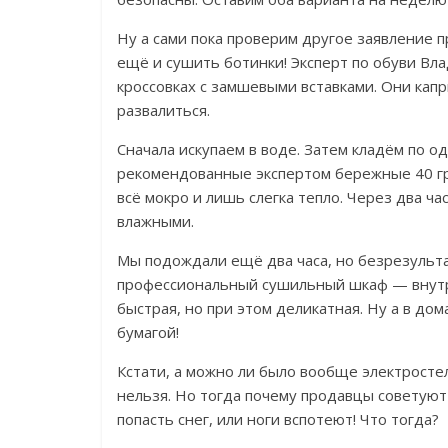
Ну а сами пока проверим другое заявление
ещё и сушить ботинки!
Эксперт по обуви Вл
кроссовках с замшевыми вставками. Они кап
развалиться.
Сначала искупаем в воде. Затем кладём по 
рекомендованные экспертом бережные 40 г
всё мокро и лишь слегка тепло.
Через два ча
влажными.
Мы подождали ещё два часа, но безрезульта
профессиональный сушильный шкаф — внутр
быстрая, но при этом деликатная. Ну а в д
бумагой!
Кстати, а можно ли было вообще электростел
нельзя.
Но тогда почему продавцы советуют 
попасть снег, или ноги вспотеют! Что тогда?