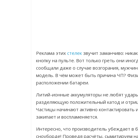
Реклама этих
стелек
звучит заманчиво: ника
кнопку на пульте. Вот только греть они ино
сообщали даже о случае возгорания, мужчин
модель. В чём может быть причина ЧП? Физи
расположении батареи.
Литий-ионные аккумуляторы не любят удары
разделяющую положительный катод и отрица
Частицы начинают активно контактировать 
закипает и воспламеняется.
Интересно, что производитель убеждает в б
сноуборде!
Проведя расчёты, сымитируем на