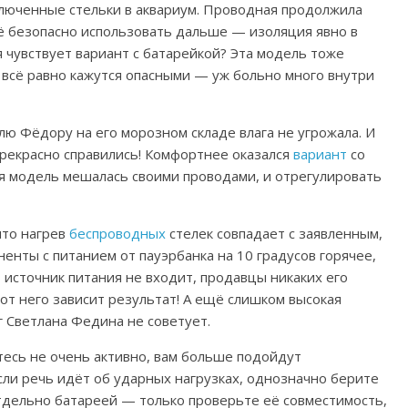
ключенные стельки в аквариум. Проводная продолжила
её безопасно использовать дальше — изоляция явно в
бя чувствует вариант с батарейкой?
Эта модель тоже
 всё равно кажутся опасными — уж больно много внутри
ю Фёдору на его морозном складе влага не угрожала. И
прекрасно справились!
Комфортнее оказался
вариант
со
я модель мешалась своими проводами, и отрегулировать
что нагрев
беспроводных
стелек совпадает с заявленным,
ненты с питанием от пауэрбанка на 10 градусов горячее,
т источник питания не входит, продавцы никаких его
от него зависит результат!
А ещё слишком высокая
 Светлана Федина не советует.
тесь не очень активно, вам больше подойдут
ли речь идёт об ударных нагрузках, однозначно берите
тдельно батареей — только проверьте её совместимость,