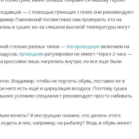
 продавцов — с помощью греющих стелек они рекомендуют
адимир Павловский посоветовал нам проверить это на
ризны в сушке: из-за слишком высокой температуры могут
одной стельке разных типов —
беспроводную
включаем на
радусов,
проводная
регулировки не имеет. Через 2 часа —
са кроссовки лишь нагрелись внутри, но всё ещё были
тно. Владимир, чтобы не портить обувь, поставил её в
и него есть ещё и циркуляция воздуха.
Поэтому сушка
омашних условиях специалист рекомендует просто набивать
ьки мочить? В инструкции сказано, что делать этого
ходить в них, например, на рыбалку? Ведь в обувь может