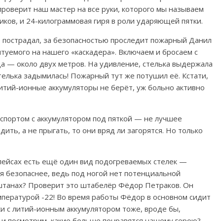
проверит наш мастер на все руки, которого мы называем
ков, и 24-килограммовая гиря в роли ударяющей пятки.
 пострадал, за
безопасностью проследит пожарный Данил
туемого на нашего «каскадера». Включаем и бросаем с
а — около двух метров.
На удивление, стелька выдержала
телька задымилась!
Пожарный тут же потушил её. Кстати,
литий-ионные аккумуляторы не берёт, уж больно активно
спортом с аккумулятором под пяткой — не лучшее
дить, а не прыгать, то они вряд ли загорятся. Но только
тплейсах есть ещё один вид подогреваемых стелек —
ся безопаснее, ведь под ногой нет потенциальной
 штанах? Проверит это штабелёр Фёдор Петраков.
Он
мпературой -22!
Во время работы Фёдор в основном сидит
ьки с литий-ионным аккумулятором тоже, вроде бы,
 и посмотрим, какие больше понравятся нашему герою?