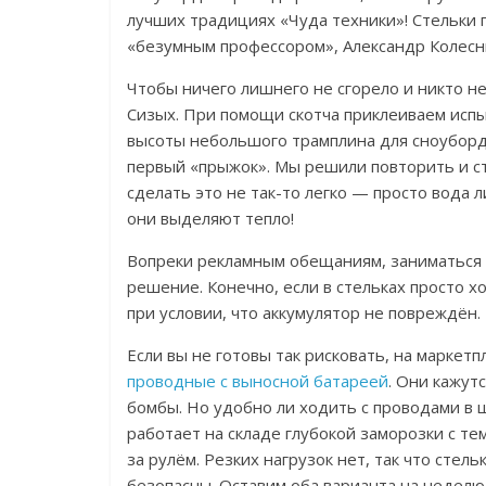
лучших традициях «Чуда техники»! Стельки 
«безумным профессором», Александр Колесни
Чтобы ничего лишнего не сгорело и никто не
Сизых. При помощи скотча приклеиваем испы
высоты небольшого трамплина для сноуборд
первый «прыжок». Мы решили
повторить и с
сделать это не так-то легко — просто вода 
они выделяют тепло!
Вопреки рекламным обещаниям, заниматься 
решение.
Конечно, если в стельках просто хо
при условии, что аккумулятор не повреждён.
Если вы не готовы так рисковать, на марке
проводные с выносной батареей
. Они кажут
бомбы.
Но удобно ли ходить с проводами в
работает на складе глубокой заморозки с те
за рулём. Резких нагрузок нет, так что стел
безопасны.
Оставим оба варианта на неделю