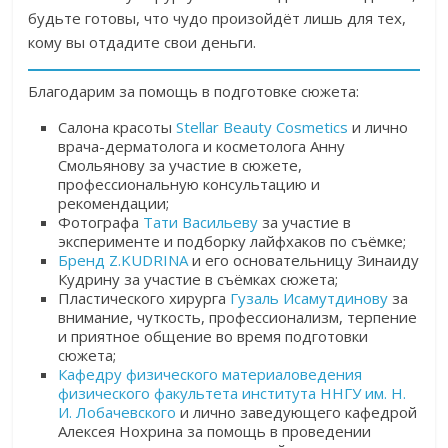
будьте готовы, что чудо произойдёт лишь для тех,
кому вы отдадите свои деньги.
Благодарим за помощь в подготовке сюжета:
Салона красоты
Stellar Beauty Cosmetics
и лично
врача-дерматолога и косметолога Анну
Смольянову
за участие в сюжете,
профессиональную консультацию и
рекомендации;
Фотографа
Тати Васильеву
за участие в
эксперименте и подборку лайфхаков по съёмке
;
Бренд Z.KUDRINA
и его основательницу Зинаиду
Кудрину за участие в съёмках сюжета;
Пластического хирурга
Гузаль Исамутдинову
за
внимание, чуткость, профессионализм, терпение
и приятное общение во время подготовки
сюжета
;
Кафедру физического материаловедения
физического факультета института ННГУ им. Н.
И. Лобачевского
и лично заведующего кафедрой
Алексея Нохрина
за помощь в проведении