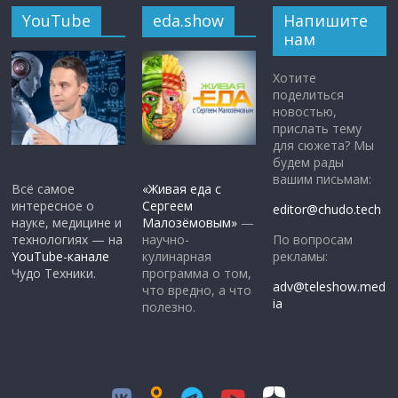
YouTube
eda.show
Напишите
нам
Хотите
поделиться
новостью,
прислать тему
для сюжета? Мы
будем рады
вашим письмам:
Всё самое
«Живая еда с
интересное о
Сергеем
editor@chudo.tech
науке, медицине и
Малозёмовым»
—
По вопросам
технологиях — на
научно-
рекламы:
YouTube-канале
кулинарная
Чудо Техники.
программа о том,
adv@teleshow.med
что вредно, а что
ia
полезно.