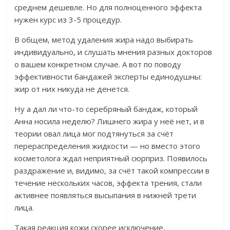
среднем
дешевле
. Но для полноценного эффекта
нужен курс из 3-5
процедур.
В общем, метод удаления жира надо выбирать
индивидуально, и слушать мнения разных докторов
о вашем конкретном случае. А вот по поводу
эффективности бандажей эксперты единодушны:
жир от них никуда не денется.
Ну а дал ли что-то серебряный бандаж, который
Анна носила неделю? Лишнего жира у неё нет, и в
теории овал лица мог подтянуться за счёт
перераспределения жидкости — но вместо этого
косметолога ждал неприятный сюрприз. П
оявилось
раздражение и, видимо, за счёт такой компрессии в
течение нескольких часов, эффекта трения, стали
активнее появляться высыпания в нижней трети
лица.
Такая реакция кожи скорее исключение,