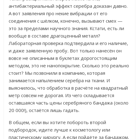
антибактериальный эффект серебра доказан
давно.
А вот заявления про некие вибрации от его
соединения с шёлком, конечно, вызывают смех —
это за пределами научного знания.
Кстати, есть ли
вообще в составе драгоценный металл?
Лабораторная проверка подтвердила и его наличие,
и даже заявленную пробу
.
Вот только нанесён он
вовсе не описанным в буклетах дорогостоящим
методом, это не нанопокрытие.
Сколько это реально
стоит? Мы позвонили в компанию, которая
занимается напылением серебра на ткани.
И
выяснилось, что обработка в расчёте на квадратный
метр совсем не дорогая.
Из чего складывается
оставшаяся часть цены серебряного бандажа (около
20 000!), остаётся лишь гадать.
В общем, если вы хотите побороть второй
подбородок, идите лучше к косметологу или
пластическому хирургу. А если пойдёте за бандажом,