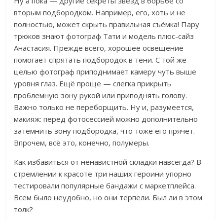
Ну а пока — другие секреты звёзд в борьбе со
вторым подбородком. Например, его, хоть и не
полностью, может скрыть правильная съёмка! Пару
трюков знают фотограф Тати и модель плюс-сайз
Анастасия. Прежде всего, хорошее освещение
помогает спрятать подбородок в тени. С той же
целью фотограф приподнимает камеру чуть выше
уровня глаз.
Ещё проще — слегка прикрыть
проблемную зону рукой или приподнять голову.
Важно только не переборщить.
Ну и, разумеется,
макияж: перед фотосессией можно дополнительно
затемнить зону подбородка, что тоже его прячет.
Впрочем, всё это, конечно, полумеры.
Как избавиться от ненавистной складки навсегда? В
стремлении к красоте три наших
героини упорно
тестировали популярные бандажи с маркетплейса.
Всем было неудобно, но они терпели.
Был ли в этом
толк?