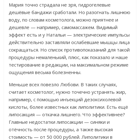
Мария точно страдала не зря, гидрогелевые
дешёвые бандажи сработали.
Но разогнать лишнюю
воду, по словам косметолога, можно приятнее и
дешевле — например, самомассажем. Видимый
эффект есть и у Натальи — электрические импульсы
действительно заставляли ослабевшие мышцы лица
сокращаться. Но список противопоказаний для такой
процедуры немаленький, плюс, как показало и наше
тестирование в редакции, на максимальном режиме
ощущения весьма болезненны.
Меньше всех по
везло Любови.
В таких случаях,
считает косметолог, нужно точечно устранять жир,
например, с помощью инъекций дезоксихолевой
кислоты, более известных как липолитики. Есть ещё
липосакция — откачка лишнего. Что эффективнее?
Главные недостатки липосакции — синяки и
отёчность после процедуры, а также высокая
стоимость —
от 50 000 рублей
. Липолитики в