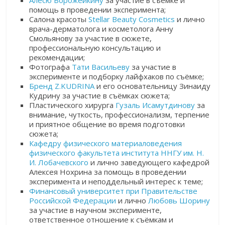
Алесю Ворожейкину
за участие в съёмке и
помощь в проведении эксперимента;
Салона красоты
Stellar Beauty Cosmetics
и лично
врача-дерматолога и косметолога Анну
Смольянову
за участие в сюжете,
профессиональную консультацию и
рекомендации;
Фотографа
Тати Васильеву
за участие в
эксперименте и подборку лайфхаков по съёмке
;
Бренд Z.KUDRINA
и его основательницу Зинаиду
Кудрину за участие в съёмках сюжета;
Пластического хирурга
Гузаль Исамутдинову
за
внимание, чуткость, профессионализм, терпение
и приятное общение во время подготовки
сюжета
;
Кафедру физического материаловедения
физического факультета института ННГУ им. Н.
И. Лобачевского
и лично заведующего кафедрой
Алексея Нохрина
за помощь в проведении
эксперимента и неподдельный интерес к теме;
Финансовый университет при Правительстве
Российской Федерации
и лично
Любовь Шорину
за участие в научном эксперименте,
ответственное отношение к съёмкам и