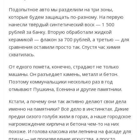
Подопытное авто мы разделили на три зоны,
которые будем защищать по-разному. На первую
нанесли твёрдый синтетический воск — 1 500
рублей за банку. Вторую обработали жидкой
керамикой — флакон за 700 рублей, а третью — для
сравнения оставили просто так. Спустя час химия
схватилась.
От едкого помёта, конечно, страдают не только
машины. Он разъедает камень, металл и бетон.
Поэтому коммунальщики несколько раз в год
отмывают Пушкина, Есенина и другие памятники.
Кстати, а почему они так активно делают свои дела
именно на памятники?
Всё дело в инстинктах. Дикие
предки сизого голубя жили в горах, а наше городское
нагромождение кирпича и бетона чем-то на них
похоже. И голова классика или лепнина на фасаде для
птицы — не произведение искусства, а просто