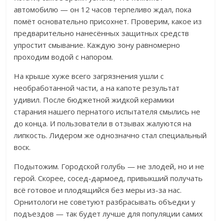
автомобилю — он 12 часов терпеливо ждал, пока
помёт основательно присохнет. Проверим, какое из
предварительно нанесённых защитных средств
упростит смывание. Каждую зону равномерно
проходим водой с напором.
На крыше хуже всего загрязнения ушли с
необработанной части, а на капоте результат
удивил. После бюджетной жидкой керамики
старания нашего пернатого испытателя смылись не
до конца. И пользователи в отзывах жалуются на
липкость. Лидером же однозначно стал специальный
воск.
Подытожим. Городской голубь — не злодей, но и не
герой. Скорее, сосед-дармоед, привыкший получать
всё готовое и плодящийся без меры из-за нас.
Орнитологи не советуют разбрасывать объедки у
подъездов — так будет лучше для популяции самих