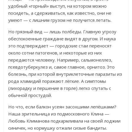
удобный «горный» выступ, на котором можно
посидеть, а сдерживаться, как известно, они не
умеют — с лишним грузом не получится летать.
Но грязный вид — лишь полбеды. Главную угрозу
обеспокоенные граждане видят в другом. И н
аука
это подтверждает — городские стаи переносят
около сотни патогенов, и некоторые из них
передаются человеку. Например, сальмонеллез,
псевдотуберкулез и, самое главное, орнитоз. Это
болезнь, при которой внутриклеточные паразиты из
рода хламидий поражают лёгкие. А симптомы
(лихорадку и першение в горле) легко спутать с
обычной простудой.
Но что, если балкон усеян засохшими лепёшками?
Наша зрительница из подмосковного Клина —
Любовь Климанова подкармливала на своей лоджии
синичек, но кормушку отжали сизые бандиты.