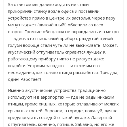
За ответом мы далеко ходить не стали —
прикормили стайку возле офиса и поставили
устройство прямо в центре их застолья. Через пару
минут гаджет (включённый!) облепили со всех
сторон. Громкие обещания не оправдались и в метро
— здесь этот писклявый прибор с раздутой ценой —
голуби вообще стали чуть ли не высиживать. Может,
акустический отпугиватель справится лучше? К
работающему прибору никто не рискует даже
подойти. Устроим западню — и включим его
неожиданно, как только птицы расслабятся. Три, два,
один!
Работает!
Именно акустические устройства традиционно
используют и в аэропортах — где
не рады никаким
птицам, кроме хищных, которые отлавливают мелких
крылатых гостей. Впрочем, в городе, пожалуй, лучше
предупредить соседей о такой пугалке. Лазерный
отпугиватель, конечно, потише. Забавно, но его же