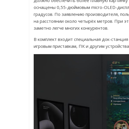
должно обеспечить более плавную картинку
оснащены 0,55-дюймовым micro-OLED-диспле
градусов. По заявлению производителя, по
на расстоянии около четырёх метров. При это
заметно легче многих конкурентов.
В комплект входит специальная док-станция 
игровым приставкам, ПК и другим устройствам