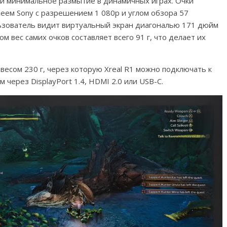
 и минимальное размытие в динамичных играх. Очки
ем Sony с разрешением 1 080p и углом обзора 57
льзователь видит виртуальный экран диагональю 171 дюйм
м вес самих очков составляет всего 91 г, что делает их
весом 230 г, через которую Xreal R1 можно подключать к
 через DisplayPort 1.4, HDMI 2.0 или USB-C.