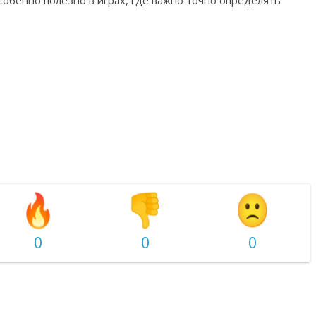
собенно полезно в играх, где важно точно определять
0
0
0