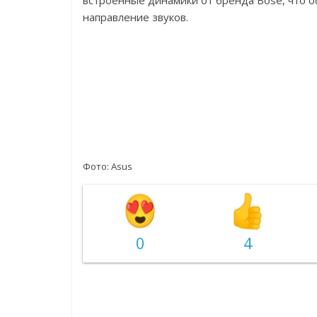
встроенные динамики от бренда Bose, что о
направление звуков.
Фото: Asus
0
4