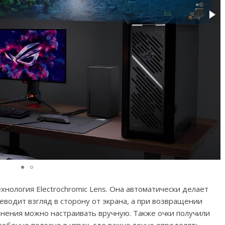
нология Electrochromic Lens. Она автоматически делает
еводит взгляд в сторону от экрана, а при возвращении
мнения можно настраивать вручную. Также очки получили