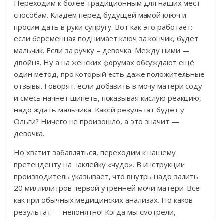
Переходим к более традиционным для наших мест
способам. Кладём перед будущей мамой ключ и
просим дать в руки супругу.
Вот как это работает:
если беременная поднимает ключ за кончик, будет
мальчик. Если за ручку – девочка. Между ними —
двойня. Ну а на женских форумах обсуждают ещё
один метод, про который есть даже положительные
отзывы. Говорят, если добавить в мочу матери соду
и смесь начнёт шипеть, показывая кислую реакцию,
надо ждать мальчика. Какой результат будет у
Ольги? Ничего не произошло, а э
то значит —
девочка.
Но хватит забавляться, переходим к нашему
претенденту на наклейку «чудо». В инструкции
производитель указывает, что внутрь надо залить
20 миллилитров первой утренней мочи матери. Всё
как при обычных медицинских анализах. Но каков
результат — непонятно! К
огда мы смотрели,