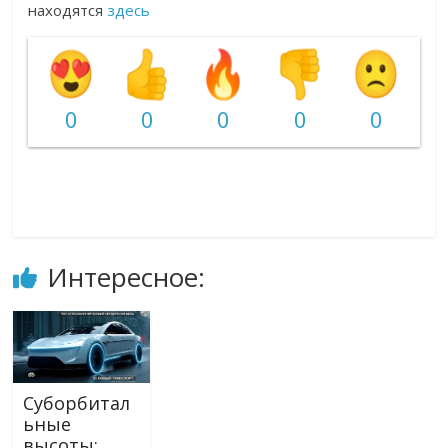
находятся
здесь
0
0
0
0
0
Интересное:
Суборбитал
ьные
высоты: