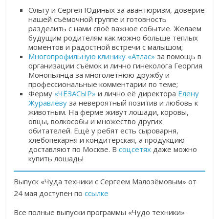
Ольгу и Сергея Юдиных за авантюризм, доверие
нашей съёмочной группе и готовность
разделить с нами своё важное событие. Желаем
будущим родителям как можно больше тёплых
моментов и радостной встречи с малышом;
Многопрофильную клинику «Атлас»
за помощь в
организации съёмок и лично гинеколога Георгия
Монопьянца за многолетнюю дружбу и
профессиональные комментарии по теме;
Ферму
«ЧЁЗАСЫР»
и лично её директора
Елену
Журавлёву
за невероятный позитив и любовь к
животным. На ферме живут лошади, коровы,
овцы, волкособы и множество других
обитателей. Ещё у ребят есть сыроварня,
хлебопекарня и кондитерская, а продукцию
доставляют по Москве. В
соцсетях
даже можно
купить лошадь!
Выпуск «Чуда техники с Сергеем Малозёмовым» от
24 мая доступен по
ссылке
Все полные выпуски программы «Чудо техники»