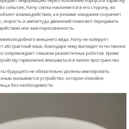
передаёт информацию через положение корпуса и характер
 событие, Furny слегка наклоняется в его сторону, во
 объект взаимодействия, а в режиме ожидания сохраняет
е, скорость и амплитуда движений помогают передавать
к действию или заинтересованность.
ловекоподобного внешнего вида. Furny не копирует
т абстрактный язык, благодаря чему выглядит естественно
ко сопровождает слишком реалистичных роботов. Кроме
тройству гармонично вписываться в жилое пространство.
оты будущего не обязательно должны имитировать
зным оказывается устройство, которое спокойно
ельца без необходимости.