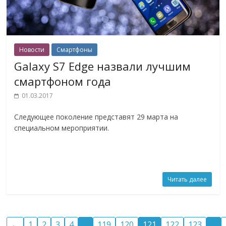
Новости
Смартфоны
Galaxy S7 Edge назвали лучшим
смартфоном года
01.03.2017
Следующее поколение представят 29 марта на
специальном мероприятии.
Читать далее
←
1
2
3
4
…
119
120
121
122
123
…