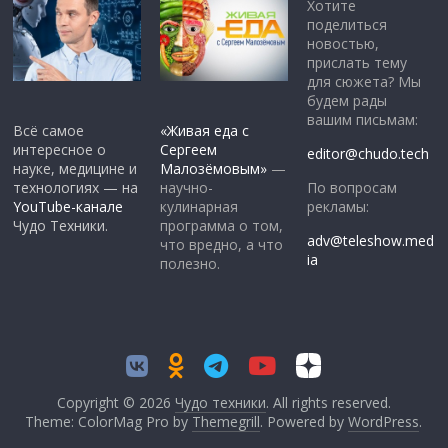
Хотите
поделиться
новостью,
прислать тему
для сюжета? Мы
будем рады
вашим письмам:
Всё самое
«Живая еда с
интересное о
Сергеем
editor@chudo.tech
науке, медицине и
Малозёмовым»
—
По вопросам
технологиях — на
научно-
рекламы:
YouTube-канале
кулинарная
Чудо Техники.
программа о том,
adv@teleshow.med
что вредно, а что
ia
полезно.
Copyright © 2026
Чудо техники
. All rights reserved.
Theme: ColorMag Pro by
Themegrill
. Powered by
WordPress
.