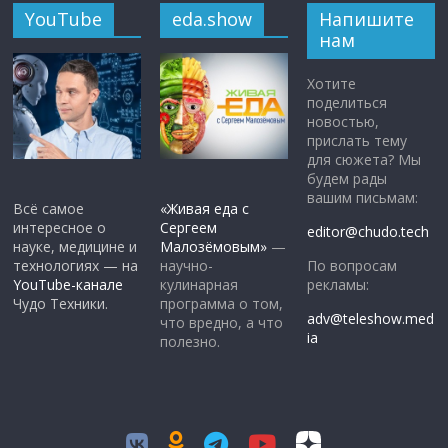
YouTube
eda.show
Напишите
нам
Хотите
поделиться
новостью,
прислать тему
для сюжета? Мы
будем рады
вашим письмам:
Всё самое
«Живая еда с
интересное о
Сергеем
editor@chudo.tech
науке, медицине и
Малозёмовым»
—
По вопросам
технологиях — на
научно-
рекламы:
YouTube-канале
кулинарная
Чудо Техники.
программа о том,
adv@teleshow.med
что вредно, а что
ia
полезно.