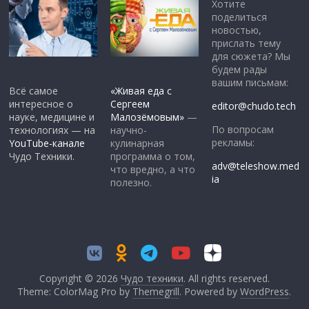
Хотите
поделиться
новостью,
прислать тему
для сюжета? Мы
будем рады
вашим письмам:
Всё самое
«Живая еда с
интересное о
Сергеем
editor@chudo.tech
науке, медицине и
Малозёмовым»
—
По вопросам
технологиях — на
научно-
рекламы:
YouTube-канале
кулинарная
Чудо Техники.
программа о том,
adv@teleshow.med
что вредно, а что
ia
полезно.
Copyright © 2026
Чудо техники
. All rights reserved.
Theme: ColorMag Pro by
Themegrill
. Powered by
WordPress
.