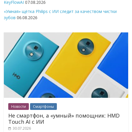
KeyFlowAI
07.08.2026
«Умная» щётка Philips с ИИ следит за качеством чистки
зубов
06.08.2026
Новости
Смартфоны
Не смартфон, а «умный» помощник: HMD
Touch AI с ИИ
30.07.2026