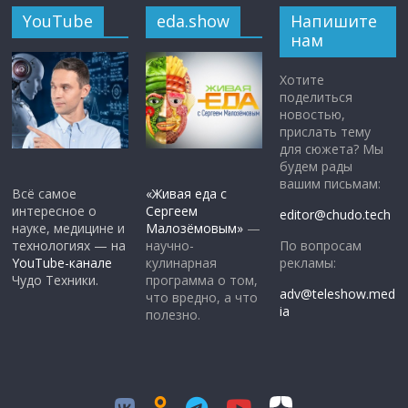
YouTube
eda.show
Напишите
нам
Хотите
поделиться
новостью,
прислать тему
для сюжета? Мы
будем рады
вашим письмам:
Всё самое
«Живая еда с
интересное о
Сергеем
editor@chudo.tech
науке, медицине и
Малозёмовым»
—
По вопросам
технологиях — на
научно-
рекламы:
YouTube-канале
кулинарная
Чудо Техники.
программа о том,
adv@teleshow.med
что вредно, а что
ia
полезно.