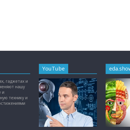
YouTube
eda.sho
х, гаджетах и
 меняют нашу
 и
ную технику и
достижениями