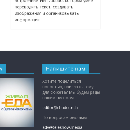
встроенный ИИ Doubao, который умеет
переводить текст, создавать
изображения и организовывать
информацию.
w
Напишите нам
Хотите поделиться
новостью, прислать тему
для сюжета? Мы будем рады
вашим письмам:
editor@chudo.tech
По вопросам рекламы:
adv@teleshow.media