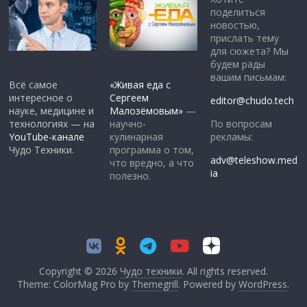
поделиться
новостью,
прислать тему
для сюжета? Мы
будем рады
вашим письмам:
Всё самое
«Живая еда с
интересное о
Сергеем
editor@chudo.tech
науке, медицине и
Малозёмовым»
—
По вопросам
технологиях — на
научно-
рекламы:
YouTube-канале
кулинарная
Чудо Техники.
программа о том,
adv@teleshow.med
что вредно, а что
ia
полезно.
Copyright © 2026
Чудо техники
. All rights reserved.
Theme: ColorMag Pro by
Themegrill
. Powered by
WordPress
.