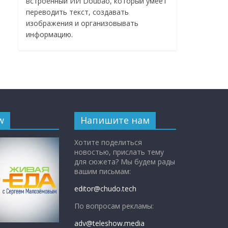
встроенный ИИ Doubao, который умеет
переводить текст, создавать
изображения и организовывать
информацию.
w
Напишите нам
Хотите поделиться
новостью, прислать тему
для сюжета? Мы будем рады
вашим письмам:
editor@chudo.tech
По вопросам рекламы:
adv@teleshow.media