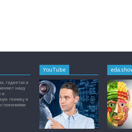
YouTube
eda.sho
х, гаджетах и
 меняют нашу
 и
ную технику и
достижениями