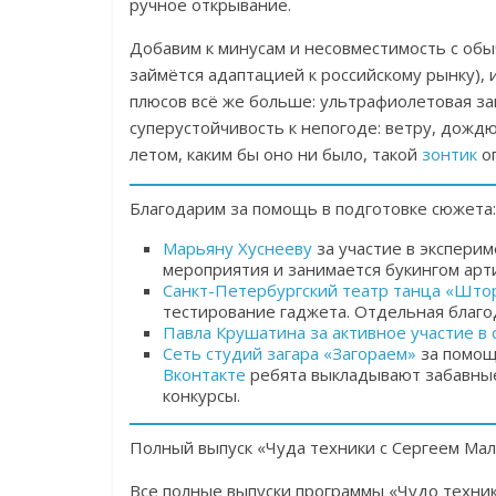
ручное открывание.
Добавим к минусам и несовместимость с об
займётся адаптацией к российскому рынку), 
плюсов всё же больше: ультрафиолетовая за
суперустойчивость к непогоде: ветру, дожд
летом, каким бы оно ни было, такой
зонтик
оп
Благодарим за помощь в подготовке сюжета:
Марьяну Хуснееву
за участие в эксперим
мероприятия и занимается букингом арти
Санкт-Петербургский театр танца «Што
тестирование гаджета. Отдельная благо
Павла Крушатина
за активное участие в 
Сеть студий загара «Загораем»
за помощь
Вконтакте
ребята выкладывают забавные
конкурсы.
Полный выпуск «Чуда техники с Сергеем Ма
Все полные выпуски программы «Чудо техни