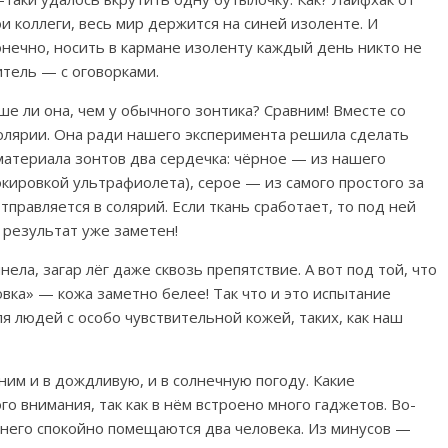
и коллеги, весь мир держится на синей изоленте. И
онечно, носить в кармане изоленту каждый день никто не
итель — с оговорками.
е ли она, чем у обычного зонтика? Сравним! Вместе со
олярии. Она ради нашего эксперимента решила сделать
материала зонтов два сердечка: чёрное — из нашего
окировкой ультрафиолета), серое — из самого простого за
тправляется в солярий. Если ткань сработает, то под ней
т результат уже заметен!
ла, загар лёг даже сквозь препятствие. А вот под той, что
вка» — кожа заметно белее! Так что и это испытание
я людей с особо чувствительной кожей, таких, как наш
 ним и в дождливую, и в солнечную погоду. Какие
го внимания, так как в нём встроено много гаджетов. Во-
д него спокойно помещаются два человека. Из минусов —