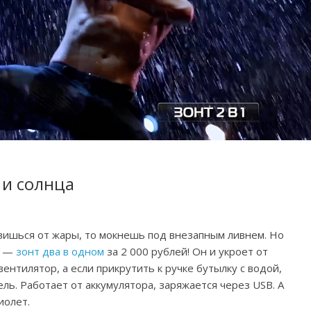
 и солнца
авишься от жары, то мокнешь под внезапным ливнем. Но
ы —
зонт два в одном
за 2 000 рублей! Он и укроет от
вентилятор, а если прикрутить к ручке бутылку с водой,
ь. Работает от аккумулятора, заряжается через USB. А
иолет.