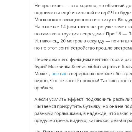
Не протекает — это хорошо, но обычный до
поднимется ещё и сильный ветер? Что буде
Московского авиационного института. Воздуш
На отметке 14 (при таком ветре уже заметн
но сама конструкция невредима! При 16 — Лё
И, наконец, 20 метров в секунду — почти шт
но не этот зонт! Устройство прошло экстре
Перейдём к его функциям вентилятора и расп
бури? Москвичка Ксения любит играть в бол
Может,
зонтик
в перерывах поможет быстрее
видно, что не засосёт волосы! Так как в зон
проблем.
А если усилить эффект, подключить распыл
Пытаемся прикрутить бутылку, но она не по
разными горлышками, в надежде, что какая-н
предусмотрена, видимо, китайская резьба ра
Но! Помните, в самом начале сюжета нам всё