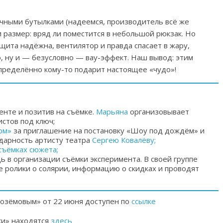
ычными бутылками (надеемся, производитель всё же
и размер: вряд ли поместится в небольшой рюкзак. Но
щита надёжна, вентилятор и правда спасает в жару,
ю, ну и — безусловно — вау-эффект. Наш вывод: этим
ределённо кому-то подарит настоящее «чудо»!
енте и позитив на съёмке.
Марьяна
организовывает
стов под ключ;
рм»
за приглашение на постановку «Шоу под дождём» и
дарность артисту театра
Сергею Ковалёву;
съёмках сюжета;
 в организации съёмки эксперимента. В своей группе
 ролики о солярии, информацию о скидках и проводят
лозёмовым» от 22 июня доступен по
ссылке
ки» находятся
здесь