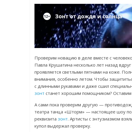
Проверим новацию в деле вместе с человеко
Павла Крушатина несколько лет назад вдруг
проявляется светлыми пятнами на коже. Пол
внимания, особенно летом. Чтобы защититьс
с длинными рукавами и даже сшил специальн
зонт
станет хорошим помощником? Оставим е
А сами пока проверим другую — противодожд
театра танца «Шторм» — настоящее шоу под 
реквизита
зонт
. Артисты с энтузиазмом взял
купол выдержал проверку.