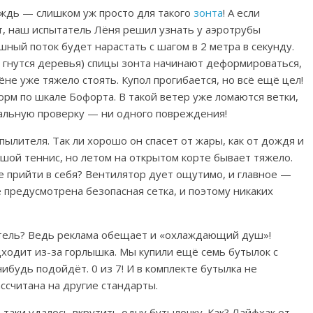
ждь — слишком уж просто для такого
зонта
! А если
т, наш испытатель Лёня решил узнать у аэротрубы
ный поток будет нарастать с шагом в 2 метра в секунду.
о гнутся деревья) спицы зонта начинают деформироваться,
не уже тяжело стоять. Купол прогибается, но всё ещё цел!
орм по шкале Бофорта. В такой ветер уже ломаются ветки,
мальную проверку — ни одного повреждения!
ылителя. Так ли хорошо он спасет от жары, как от дождя и
ьшой теннис, но летом на открытом корте бывает тяжело.
 прийти в себя? Вентилятор дует ощутимо, и главное —
те предусмотрена безопасная сетка, и поэтому никаких
итель? Ведь реклама обещает и «охлаждающий душ»!
дходит из-за горлышка. Мы купили ещё семь бутылок с
ибудь подойдёт. 0 из 7! И в комплекте бутылка не
ссчитана на другие стандарты.
-таки удалось вкрутить одну бутылочку. Как? Лайфхак от