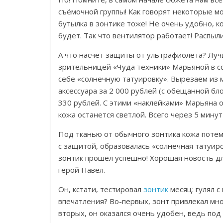
съёмочной группы! Как говорят некоторые мо
бутылка в зонтике тоже! Не очень удобно, к
будет. Так что вентилятор работает! Распыл
А что насчёт защиты от ультрафиолета? Лучш
зрительницей «Чуда техники» Марьяной в с
себе «солнечную татуировку». Вырезаем из 
аксессуара за 2 000 рублей (с обещанной бл
330 рублей. С этими «наклейками» Марьяна о
кожа останется светлой. Всего через 5 мину
Под тканью от обычного зонтика кожа потемне
с защитой, образовалась «солнечная татуиро
зонтик прошёл успешно! Хорошая новость дл
герой Павел.
Он, кстати, тестировал
зонтик
месяц: гулял с
впечатления? Во-первых, зонт привлекал мно
вторых, он оказался очень удобен, ведь по