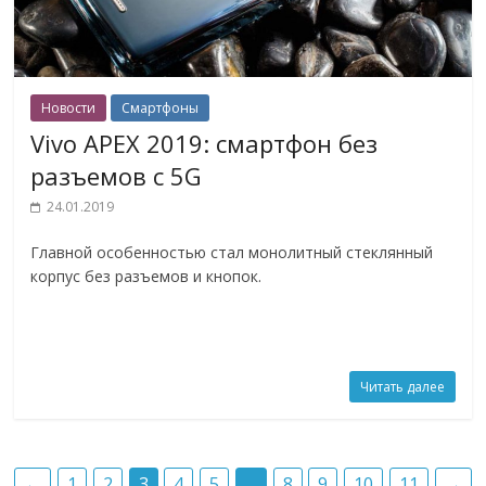
Новости
Смартфоны
Vivo APEX 2019: смартфон без
разъемов с 5G
24.01.2019
Главной особенностью стал монолитный стеклянный
корпус без разъемов и кнопок.
Читать далее
←
1
2
3
4
5
…
8
9
10
11
→