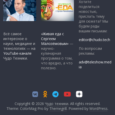
Хотите
поделиться
новостью,
прислать тему
для сюжета? Мы
будем рады
вашим письмам:
Всё самое
«Живая еда с
интересное о
Сергеем
editor@chudo.tech
науке, медицине и
Малозёмовым»
—
По вопросам
технологиях — на
научно-
рекламы:
YouTube-канале
кулинарная
Чудо Техники.
программа о том,
adv@teleshow.med
что вредно, а что
ia
полезно.
Copyright © 2026
Чудо техники
. All rights reserved.
Theme: ColorMag Pro by
Themegrill
. Powered by
WordPress
.