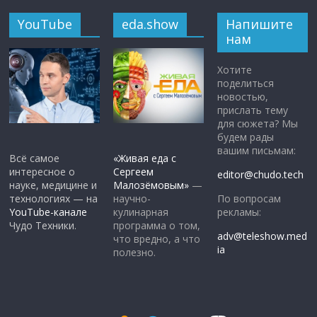
YouTube
eda.show
Напишите
нам
Хотите
поделиться
новостью,
прислать тему
для сюжета? Мы
будем рады
вашим письмам:
Всё самое
«Живая еда с
интересное о
Сергеем
editor@chudo.tech
науке, медицине и
Малозёмовым»
—
По вопросам
технологиях — на
научно-
рекламы:
YouTube-канале
кулинарная
Чудо Техники.
программа о том,
adv@teleshow.med
что вредно, а что
ia
полезно.