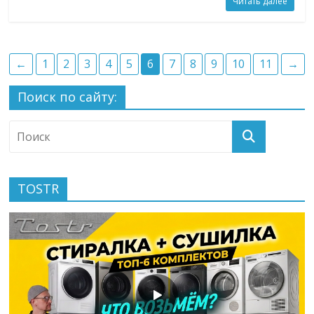
Читать далее
←
1
2
3
4
5
6
7
8
9
10
11
→
Поиск по сайту:
TOSTR