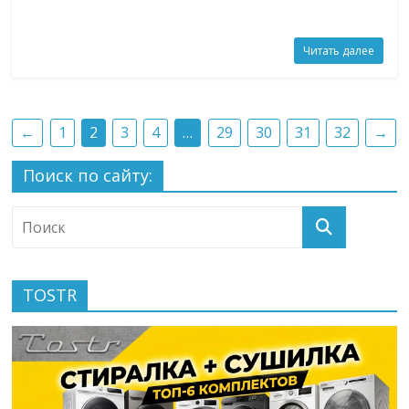
Читать далее
←
1
2
3
4
…
29
30
31
32
→
Поиск по сайту:
TOSTR