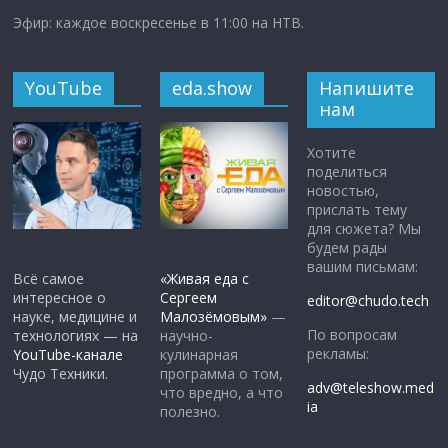
Эфир: каждое воскресенье в 11:00 на НТВ.
YouTube
eda.show
Напишите
нам
Хотите
поделиться
новостью,
прислать тему
для сюжета? Мы
будем рады
вашим письмам:
Всё самое
«Живая еда с
интересное о
Сергеем
editor@chudo.tech
науке, медицине и
Малозёмовым»
—
По вопросам
технологиях — на
научно-
рекламы:
YouTube-канале
кулинарная
Чудо Техники.
программа о том,
adv@teleshow.med
что вредно, а что
ia
полезно.