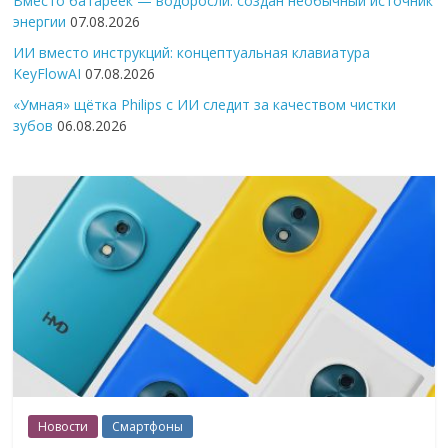
Вместо батареек — водоросли: создан необычный источник
энергии
07.08.2026
ИИ вместо инструкций: концептуальная клавиатура
KeyFlowAI
07.08.2026
«Умная» щётка Philips с ИИ следит за качеством чистки
зубов
06.08.2026
Новости
Смартфоны