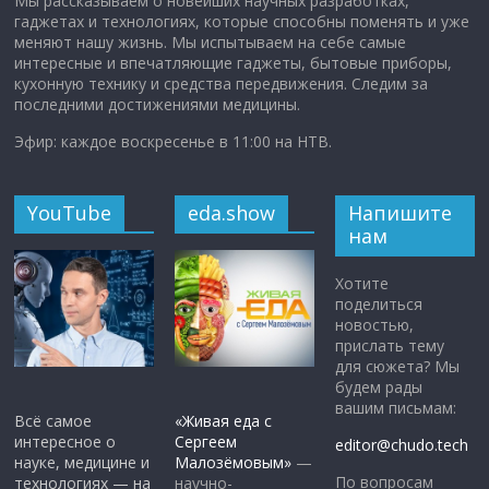
Мы рассказываем о новейших научных разработках,
гаджетах и технологиях, которые способны поменять и уже
меняют нашу жизнь. Мы испытываем на себе самые
интересные и впечатляющие гаджеты, бытовые приборы,
кухонную технику и средства передвижения. Следим за
последними достижениями медицины.
Эфир: каждое воскресенье в 11:00 на НТВ.
YouTube
eda.show
Напишите
нам
Хотите
поделиться
новостью,
прислать тему
для сюжета? Мы
будем рады
вашим письмам:
Всё самое
«Живая еда с
интересное о
Сергеем
editor@chudo.tech
науке, медицине и
Малозёмовым»
—
По вопросам
технологиях — на
научно-