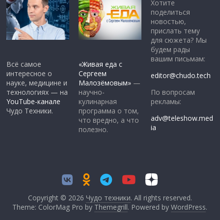
Хотите
поделиться
новостью,
прислать тему
для сюжета? Мы
будем рады
вашим письмам:
Всё самое
«Живая еда с
интересное о
Сергеем
editor@chudo.tech
науке, медицине и
Малозёмовым»
—
По вопросам
технологиях — на
научно-
рекламы:
YouTube-канале
кулинарная
Чудо Техники.
программа о том,
adv@teleshow.med
что вредно, а что
ia
полезно.
Copyright © 2026
Чудо техники
. All rights reserved.
Theme: ColorMag Pro by
Themegrill
. Powered by
WordPress
.