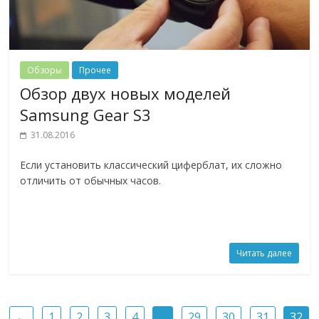
Обзоры
Прочее
Обзор двух новых моделей
Samsung Gear S3
31.08.2016
Если установить классический циферблат, их сложно
отличить от обычных часов.
Читать далее
←
1
2
3
4
…
29
30
31
32